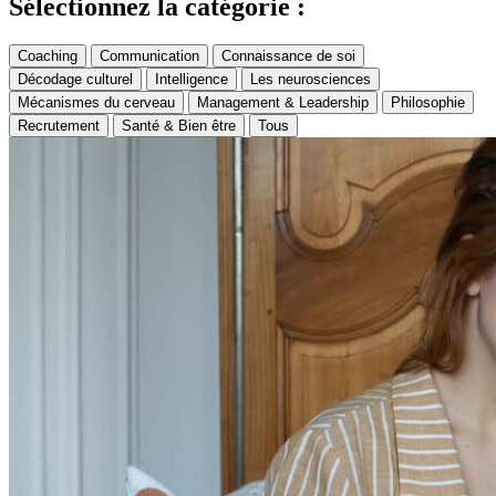
Sélectionnez la catégorie :
Coaching
Communication
Connaissance de soi
Décodage culturel
Intelligence
Les neurosciences
Mécanismes du cerveau
Management & Leadership
Philosophie
Recrutement
Santé & Bien être
Tous