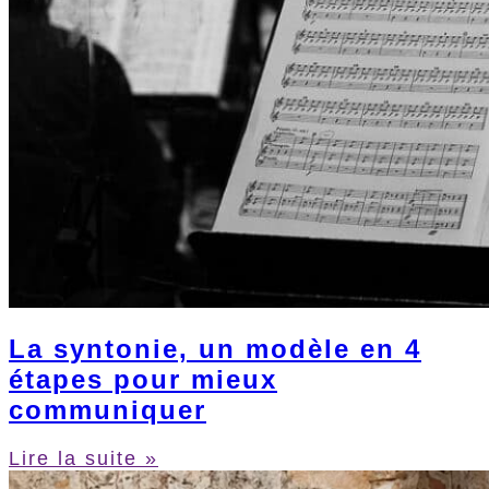
La syntonie, un modèle en 4
étapes pour mieux
communiquer
Lire la suite »